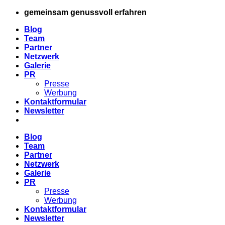
Zum
gemeinsam genussvoll erfahren
Inhalt
Blog
springen
Team
Partner
Netzwerk
Galerie
PR
Presse
Werbung
Kontaktformular
Newsletter
Blog
Team
Partner
Netzwerk
Galerie
PR
Presse
Werbung
Kontaktformular
Newsletter