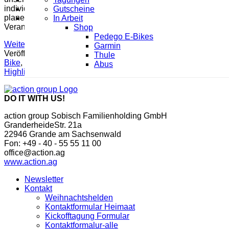
individuelle Events mit Euren Wunschterminen mit uns
Gutscheine
Gutscheine
planen. Oder ihr sichert Euch einen Platz bei unserer
In Arbeit
In Arbeit
Veranstaltung für alle […]
Shop
Shop
Pedego E-Bikes
Pedego E-Bikes
Weiterlesen
→
Garmin
Garmin
Veröffentlicht am
Blog
|
Markiert
Ausflug
,
BBQ-Event
,
E-
Thule
Thule
Bike
,
Erlebniswochenende Hamburg
,
Gettogether
,
Grillen
,
Abus
Abus
Highlight
,
Outdoor
,
Sachsenwald
,
Schleswig-Holstein
DO IT WITH US!
action group Sobisch Familienholding GmbH
GranderheideStr. 21a
22946 Grande am Sachsenwald
Fon: +49 - 40 - 55 55 11 00
office@action.ag
www.action.ag
Newsletter
Kontakt
Weihnachtshelden
Kontaktformular Heimaat
Kickofftagung Formular
Kontaktformalur-alle