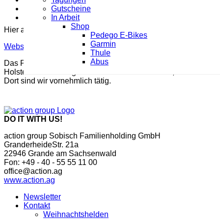
Gutscheine
Gutscheine
In Arbeit
In Arbeit
Shop
Shop
Hier alle Infos zu der AktivRegion
Pedego E-Bikes
Pedego E-Bikes
Garmin
Garmin
Webseite AktivRegion
Thule
Thule
Abus
Abus
Das Projekt Heimaat.de wird durch die AktivRegion Sieker L
Holstein dar. Zu ihr gehören Glinde und Reinbek, die Gemein
Dort sind wir vornehmlich tätig.
DO IT WITH US!
action group Sobisch Familienholding GmbH
GranderheideStr. 21a
22946 Grande am Sachsenwald
Fon: +49 - 40 - 55 55 11 00
office@action.ag
www.action.ag
Newsletter
Kontakt
Weihnachtshelden