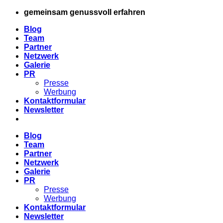
Zum
gemeinsam genussvoll erfahren
Inhalt
Blog
springen
Team
Partner
Netzwerk
Galerie
PR
Presse
Werbung
Kontaktformular
Newsletter
Blog
Team
Partner
Netzwerk
Galerie
PR
Presse
Werbung
Kontaktformular
Newsletter