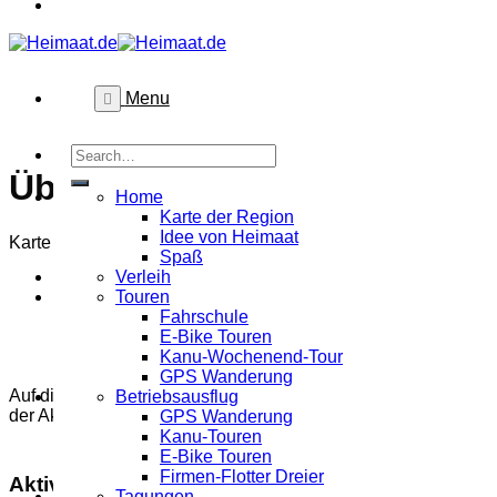
Menu
Übersicht
Home
Home
Karte der Region
Karte der Region
Idee von Heimaat
Idee von Heimaat
Karte der Heimaat.de-Angebote und der AktivRegion
Spaß
Spaß
Verleih
Verleih
Touren
Touren
Fahrschule
Fahrschule
E-Bike Touren
E-Bike Touren
Kanu-Wochenend-Tour
Kanu-Wochenend-Tour
GPS Wanderung
GPS Wanderung
Auf dieser Karte ist die Umgebung zu sehen, in der Heimaat.d
Betriebsausflug
Betriebsausflug
der AktivRegion hinaus. Wichtig für uns und darüber hinaus ei
GPS Wanderung
GPS Wanderung
Kanu-Touren
Kanu-Touren
E-Bike Touren
E-Bike Touren
Firmen-Flotter Dreier
Firmen-Flotter Dreier
Aktivregion?
Tagungen
Tagungen