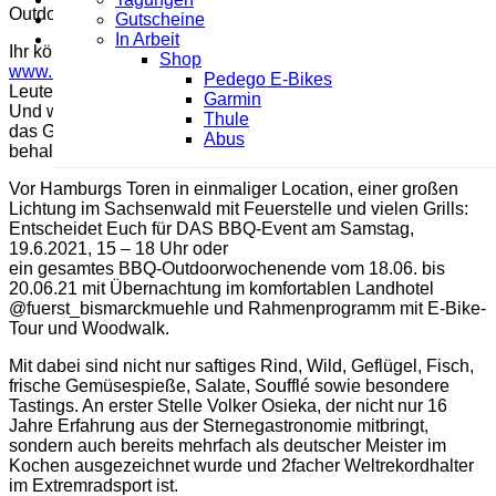
Outdoor haben!
Gutscheine
Gutscheine
In Arbeit
In Arbeit
Ihr könnt Euch hier eure Teilnahme sichern!
Shop
Shop
www.heimaat.de/BBQ-Event/
Pedego E-Bikes
Pedego E-Bikes
Leute, wird Zeit, dass es wieder losgeht, oder?
Garmin
Garmin
Und wenn es dann doch noch nicht erlaubt sein sollte, gibt’s
Thule
Thule
das Geld zurück. (10 € Bearbeitungsgebühr würden wir
Abus
Abus
behalten – seht es als Spende, wenn es so kommen sollte.)
Vor Hamburgs Toren in einmaliger Location, einer großen
Lichtung im Sachsenwald mit Feuerstelle und vielen Grills:
Entscheidet Euch für DAS BBQ-Event am Samstag,
19.6.2021, 15 – 18 Uhr oder
ein gesamtes BBQ-Outdoorwochenende vom 18.06. bis
20.06.21 mit Übernachtung im komfortablen Landhotel
@fuerst_bismarckmuehle und Rahmenprogramm mit E-Bike-
Tour und Woodwalk.
Mit dabei sind nicht nur saftiges Rind, Wild, Geflügel, Fisch,
frische Gemüsespieße, Salate, Soufflé sowie besondere
Tastings. An erster Stelle Volker Osieka, der nicht nur 16
Jahre Erfahrung aus der Sternegastronomie mitbringt,
sondern auch bereits mehrfach als deutscher Meister im
Kochen ausgezeichnet wurde und 2facher Weltrekordhalter
im Extremradsport ist.