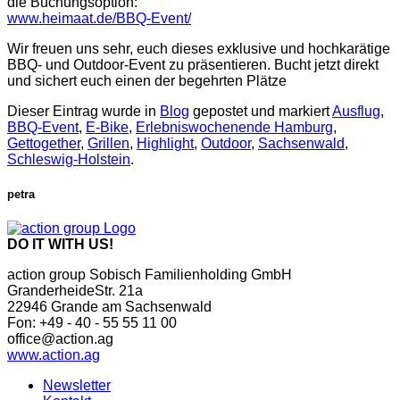
die Buchungsoption:
www.heimaat.de/BBQ-Event/
Wir freuen uns sehr, euch dieses exklusive und hochkarätige
BBQ- und Outdoor-Event zu präsentieren. Bucht jetzt direkt
und sichert euch einen der begehrten Plätze
Dieser Eintrag wurde in
Blog
gepostet und markiert
Ausflug
,
BBQ-Event
,
E-Bike
,
Erlebniswochenende Hamburg
,
Gettogether
,
Grillen
,
Highlight
,
Outdoor
,
Sachsenwald
,
Schleswig-Holstein
.
petra
DO IT WITH US!
action group Sobisch Familienholding GmbH
GranderheideStr. 21a
22946 Grande am Sachsenwald
Fon: +49 - 40 - 55 55 11 00
office@action.ag
www.action.ag
Newsletter