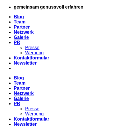
Zum
gemeinsam genussvoll erfahren
Inhalt
Blog
springen
Team
Partner
Netzwerk
Galerie
PR
Presse
Werbung
Kontaktformular
Newsletter
Blog
Team
Partner
Netzwerk
Galerie
PR
Presse
Werbung
Kontaktformular
Newsletter